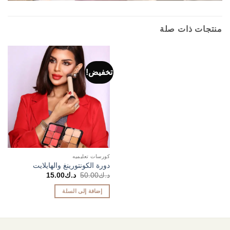
منتجات ذات صلة
تخفيض!
كورسات تعليميه
دورة الكونتورينغ والهايلايت
السعر
السعر
د.ك
50.00
د.ك
15.00
الأصلي
الحالي
هو:
هو:
إضافة إلى السلة
د.ك50.00.
د.ك15.00.