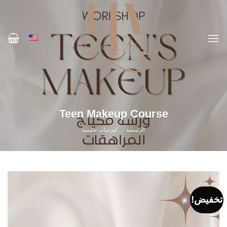
خطي
لمحتوى
Teen Makeup Course
الرئيسية
/
كورسات تعليميه
تخفيض!